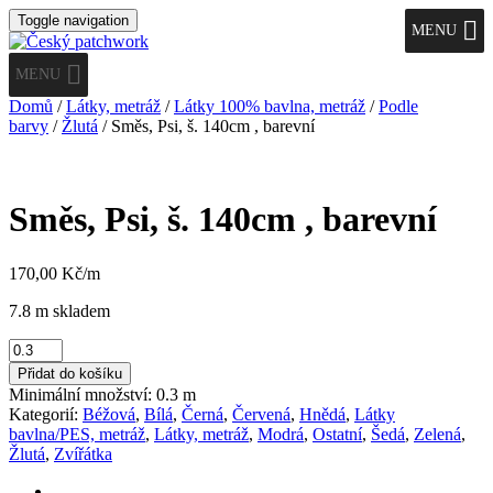
Toggle navigation
MENU
MENU
Domů
/
Látky, metráž
/
Látky 100% bavlna, metráž
/
Podle
barvy
/
Žlutá
/ Směs, Psi, š. 140cm , barevní
Směs, Psi, š. 140cm , barevní
170,00
Kč
/m
7.8 m skladem
Směs,
Psi,
Přidat do košíku
š.
Minimální množství: 0.3 m
140cm
Kategorií:
Béžová
,
Bílá
,
Černá
,
Červená
,
Hnědá
,
Látky
,
bavlna/PES, metráž
,
Látky, metráž
,
Modrá
,
Ostatní
,
Šedá
,
Zelená
,
barevní
Žlutá
,
Zvířátka
množství