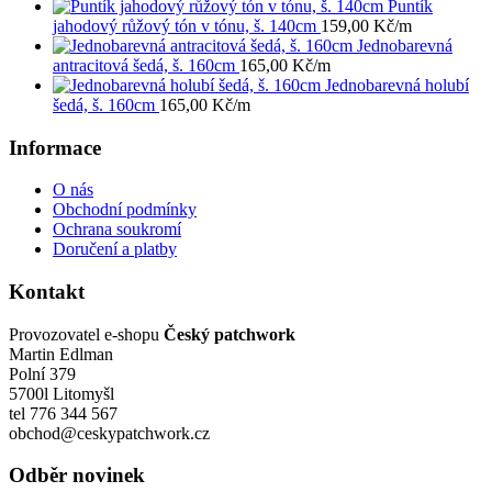
Puntík
jahodový růžový tón v tónu, š. 140cm
159,00
Kč
/m
Jednobarevná
antracitová šedá, š. 160cm
165,00
Kč
/m
Jednobarevná holubí
šedá, š. 160cm
165,00
Kč
/m
Informace
O nás
Obchodní podmínky
Ochrana soukromí
Doručení a platby
Kontakt
Provozovatel e-shopu
Český patchwork
Martin Edlman
Polní 379
5700l Litomyšl
tel 776 344 567
obchod@ceskypatchwork.cz
Odběr novinek