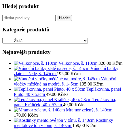
Hledej produkt
Hledat:
Hledat
Kategorie produktů
Nejnovější produkty
Velikonoce, š. 110cm
320,00
Kč
/m
Vánoční baňky
zlaté na šedé, š. 145cm
195,00
Kč
/m
Vánoční
vločky měděné na modré, š. 145cm
195,00
Kč
/m
Teplákovina, panel
Pluto, 40 x 53cm
49,00
Kč
/ks
Teplákovina,
panel Králíček, 40 x 53cm
49,00
Kč
/ks
Mramor zelený, š. 140cm
170,00
Kč
/m
Rostlinky
mentolové tón v tónu, š. 140cm
159,00
Kč
/m