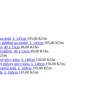
na šedé, š. 145cm
195,00
Kč
/m
y měděné na modré, š. 145cm
195,00
Kč
/m
to, 40 x 53cm
49,00
Kč
/ks
Králíček, 40 x 53cm
49,00
Kč
/ks
Kč
/m
vé tón v tónu, š. 140cm
159,00
Kč
/m
ý růžový tón v tónu, š. 140cm
159,00
Kč
/m
citová šedá, š. 160cm
165,00
Kč
/m
dá, š. 160cm
165,00
Kč
/m