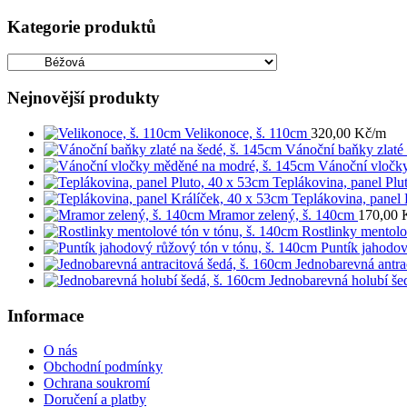
Kategorie produktů
Nejnovější produkty
Velikonoce, š. 110cm
320,00
Kč
/m
Vánoční baňky zlaté 
Vánoční vločk
Teplákovina, panel Plu
Teplákovina, panel 
Mramor zelený, š. 140cm
170,00
Rostlinky mentolo
Puntík jahodov
Jednobarevná antra
Jednobarevná holubí še
Informace
O nás
Obchodní podmínky
Ochrana soukromí
Doručení a platby