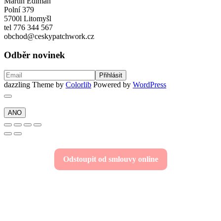
Martin Edlman
Polní 379
5700l Litomyšl
tel 776 344 567
obchod@ceskypatchwork.cz
Odběr novinek
dazzling Theme by
Colorlib
Powered by
WordPress
ANO
Odstoupit od smlouvy online