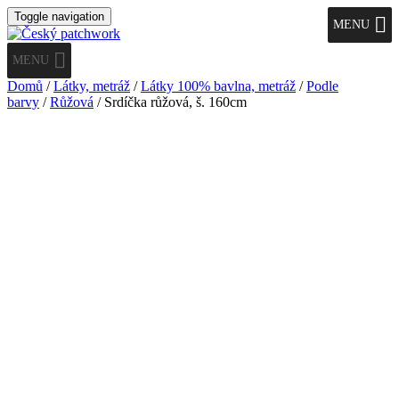
Toggle navigation
MENU
MENU
Domů
/
Látky, metráž
/
Látky 100% bavlna, metráž
/
Podle
barvy
/
Růžová
/ Srdíčka růžová, š. 160cm