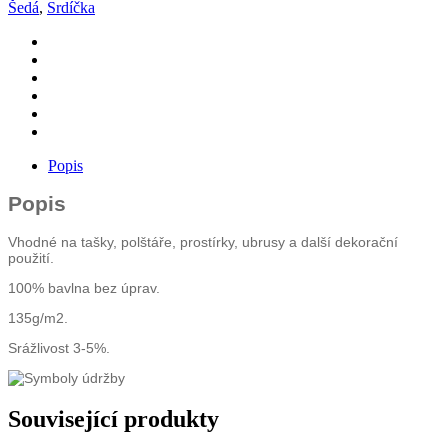
množství
Šedá
,
Srdíčka
Popis
Popis
Vhodné na tašky, polštáře, prostírky, ubrusy a další dekorační
použití.
100% bavlna bez úprav.
135g/m2.
Srážlivost 3-5%.
Související produkty