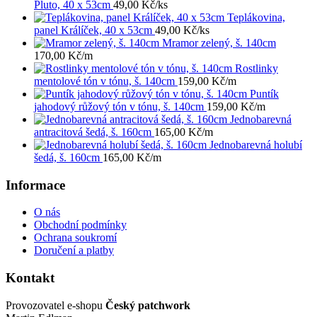
Pluto, 40 x 53cm
49,00
Kč
/ks
Teplákovina,
panel Králíček, 40 x 53cm
49,00
Kč
/ks
Mramor zelený, š. 140cm
170,00
Kč
/m
Rostlinky
mentolové tón v tónu, š. 140cm
159,00
Kč
/m
Puntík
jahodový růžový tón v tónu, š. 140cm
159,00
Kč
/m
Jednobarevná
antracitová šedá, š. 160cm
165,00
Kč
/m
Jednobarevná holubí
šedá, š. 160cm
165,00
Kč
/m
Informace
O nás
Obchodní podmínky
Ochrana soukromí
Doručení a platby
Kontakt
Provozovatel e-shopu
Český patchwork