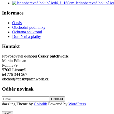
Jednobarevná holubí še
Informace
O nás
Obchodní podmínky
Ochrana soukromí
Doručení a platby
Kontakt
Provozovatel e-shopu
Český patchwork
Martin Edlman
Polní 379
5700l Litomyšl
tel 776 344 567
obchod@ceskypatchwork.cz
Odběr novinek
dazzling Theme by
Colorlib
Powered by
WordPress
ANO