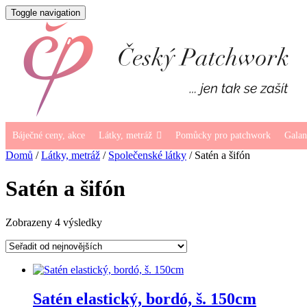
Toggle navigation
Báječné ceny, akce
Látky, metráž
Pomůcky pro patchwork
Galan
Domů
/
Látky, metráž
/
Společenské látky
/ Satén a šifón
Satén a šifón
Seřazeno
Zobrazeny 4 výsledky
od
nejnovějších
Satén elastický, bordó, š. 150cm