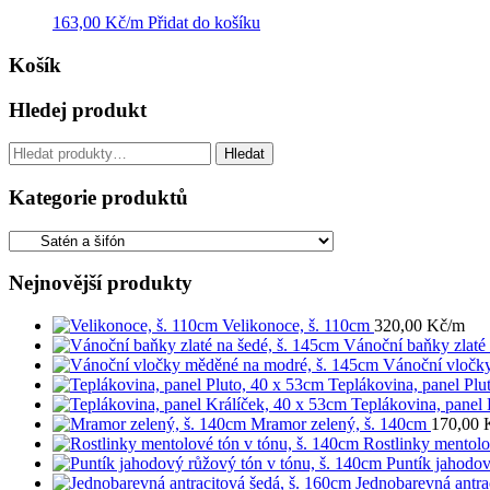
163,00
Kč
/m
Přidat do košíku
Košík
Hledej produkt
Hledat:
Hledat
Kategorie produktů
Nejnovější produkty
Velikonoce, š. 110cm
320,00
Kč
/m
Vánoční baňky zlaté 
Vánoční vločk
Teplákovina, panel Plu
Teplákovina, panel 
Mramor zelený, š. 140cm
170,00
Rostlinky mentolo
Puntík jahodov
Jednobarevná antra