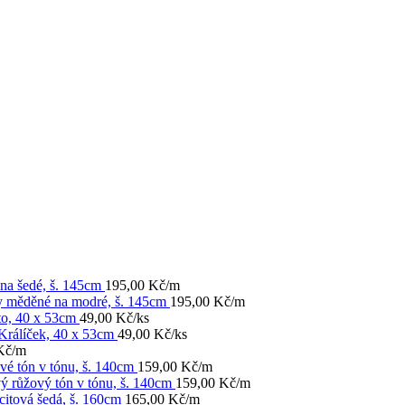
na šedé, š. 145cm
195,00
Kč
/m
y měděné na modré, š. 145cm
195,00
Kč
/m
to, 40 x 53cm
49,00
Kč
/ks
Králíček, 40 x 53cm
49,00
Kč
/ks
Kč
/m
vé tón v tónu, š. 140cm
159,00
Kč
/m
ý růžový tón v tónu, š. 140cm
159,00
Kč
/m
citová šedá, š. 160cm
165,00
Kč
/m