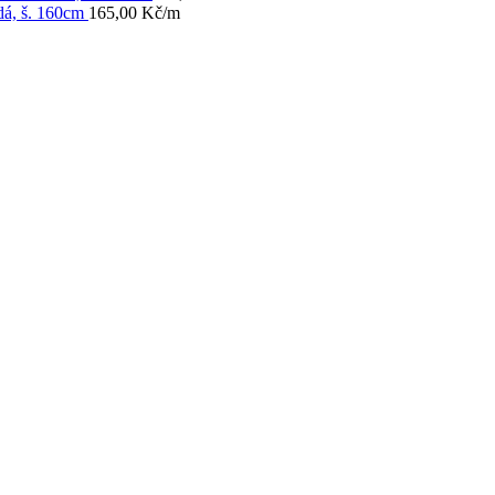
dá, š. 160cm
165,00
Kč
/m