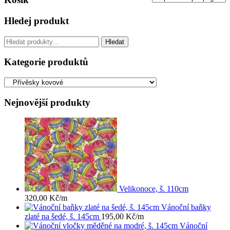
Hledej produkt
Hledat:
Hledat
Kategorie produktů
Nejnovější produkty
Velikonoce, š. 110cm
320,00
Kč
/m
Vánoční baňky
zlaté na šedé, š. 145cm
195,00
Kč
/m
Vánoční