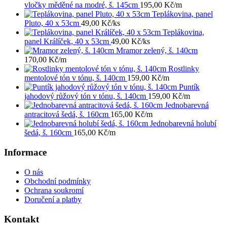
vločky měděné na modré, š. 145cm
195,00
Kč
/m
Teplákovina, panel
Pluto, 40 x 53cm
49,00
Kč
/ks
Teplákovina,
panel Králíček, 40 x 53cm
49,00
Kč
/ks
Mramor zelený, š. 140cm
170,00
Kč
/m
Rostlinky
mentolové tón v tónu, š. 140cm
159,00
Kč
/m
Puntík
jahodový růžový tón v tónu, š. 140cm
159,00
Kč
/m
Jednobarevná
antracitová šedá, š. 160cm
165,00
Kč
/m
Jednobarevná holubí
šedá, š. 160cm
165,00
Kč
/m
Informace
O nás
Obchodní podmínky
Ochrana soukromí
Doručení a platby
Kontakt