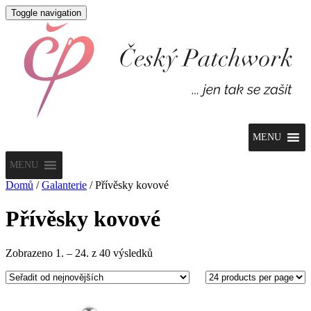
Toggle navigation
MENU
MENU
Domů
/
Galanterie
/ Přívěsky kovové
Přívěsky kovové
Seřazeno
Zobrazeno 1. – 24. z 40 výsledků
od
nejnovějších