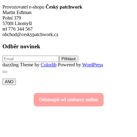
Provozovatel e-shopu
Český patchwork
Martin Edlman
Polní 379
5700l Litomyšl
tel 776 344 567
obchod@ceskypatchwork.cz
Odběr novinek
dazzling Theme by
Colorlib
Powered by
WordPress
ANO
Odstoupit od smlouvy online