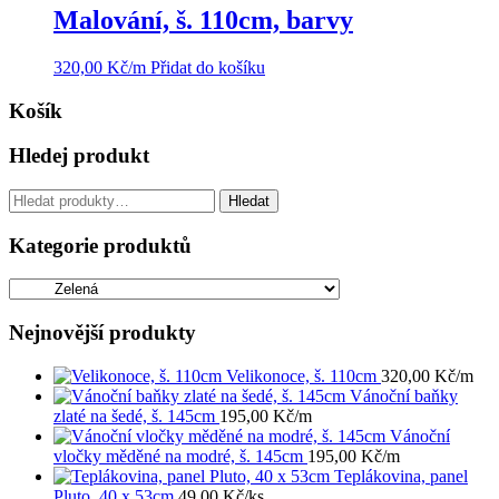
Malování, š. 110cm, barvy
320,00
Kč
/m
Přidat do košíku
Košík
Hledej produkt
Hledat:
Hledat
Kategorie produktů
Nejnovější produkty
Velikonoce, š. 110cm
320,00
Kč
/m
Vánoční baňky
zlaté na šedé, š. 145cm
195,00
Kč
/m
Vánoční
vločky měděné na modré, š. 145cm
195,00
Kč
/m
Teplákovina, panel
Pluto, 40 x 53cm
49,00
Kč
/ks