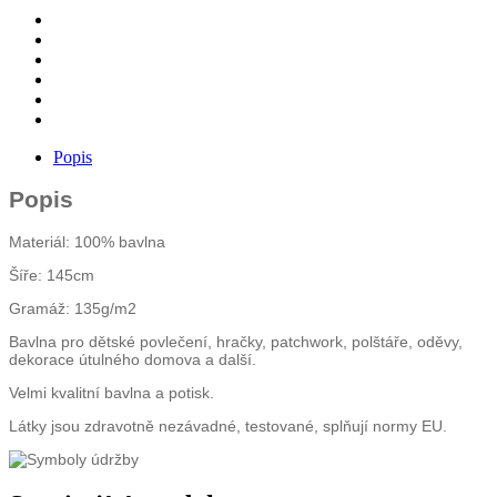
množství
Popis
Popis
Materiál: 100% bavlna
Šíře: 145cm
Gramáž: 135g/m2
Bavlna pro dětské povlečení, hračky, patchwork, polštáře, oděvy,
dekorace útulného domova a další.
Velmi kvalitní bavlna a potisk.
Látky jsou zdravotně nezávadné, testované, splňují normy EU.