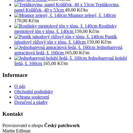
Teplákovina,
panel Králíček, 40 x 53cm
49,00
Kč
/ks
Mramor zelený, š. 140cm
170,00
Kč
/m
Rostlinky
mentolové tón v tónu, š. 140cm
159,00
Kč
/m
Puntík
jahodový růžový tón v tónu, š. 140cm
159,00
Kč
/m
Jednobarevná
antracitová šedá, š. 160cm
165,00
Kč
/m
Jednobarevná holubí
šedá, š. 160cm
165,00
Kč
/m
Informace
O nás
Obchodní podmínky
Ochrana soukromí
Doručení a platby
Kontakt
Provozovatel e-shopu
Český patchwork
Martin Edlman