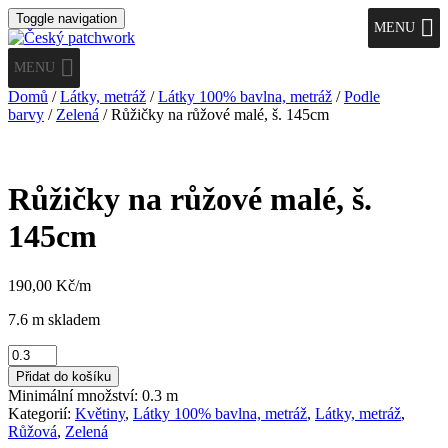
Toggle navigation
MENU
MENU
Domů
/
Látky, metráž
/
Látky 100% bavlna, metráž
/
Podle
barvy
/
Zelená
/ Růžičky na růžové malé, š. 145cm
Růžičky na růžové malé, š.
145cm
190,00
Kč
/m
7.6 m skladem
Růžičky
na
Přidat do košíku
růžové
Minimální množství: 0.3 m
malé,
Kategorií:
Květiny
,
Látky 100% bavlna, metráž
,
Látky, metráž
,
š.
Růžová
,
Zelená
145cm