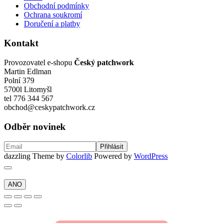
Obchodní podmínky
Ochrana soukromí
Doručení a platby
Kontakt
Provozovatel e-shopu
Český patchwork
Martin Edlman
Polní 379
5700l Litomyšl
tel 776 344 567
obchod@ceskypatchwork.cz
Odběr novinek
dazzling Theme by
Colorlib
Powered by
WordPress
ANO