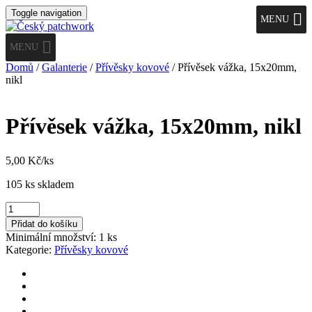
Toggle navigation
MENU
MENU
Domů
/
Galanterie
/
Přívěsky kovové
/ Přívěsek vážka, 15x20mm,
nikl
Přívěsek vážka, 15x20mm, nikl
5,00
Kč
/ks
105 ks skladem
Přívěsek
vážka,
Přidat do košíku
15x20mm,
Minimální množství: 1 ks
nikl
Kategorie:
Přívěsky kovové
množství