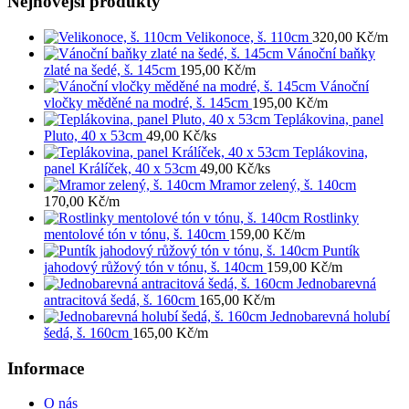
Nejnovější produkty
Velikonoce, š. 110cm
320,00
Kč
/m
Vánoční baňky
zlaté na šedé, š. 145cm
195,00
Kč
/m
Vánoční
vločky měděné na modré, š. 145cm
195,00
Kč
/m
Teplákovina, panel
Pluto, 40 x 53cm
49,00
Kč
/ks
Teplákovina,
panel Králíček, 40 x 53cm
49,00
Kč
/ks
Mramor zelený, š. 140cm
170,00
Kč
/m
Rostlinky
mentolové tón v tónu, š. 140cm
159,00
Kč
/m
Puntík
jahodový růžový tón v tónu, š. 140cm
159,00
Kč
/m
Jednobarevná
antracitová šedá, š. 160cm
165,00
Kč
/m
Jednobarevná holubí
šedá, š. 160cm
165,00
Kč
/m
Informace
O nás