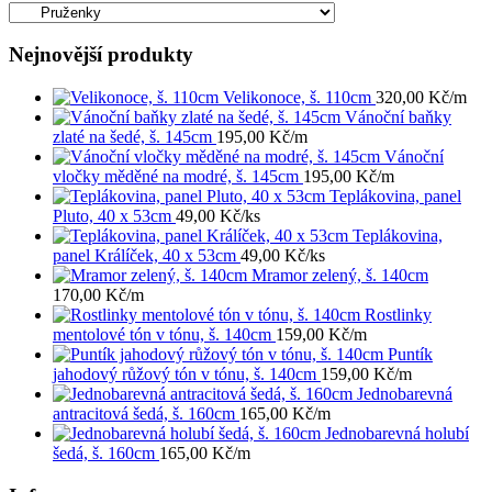
Nejnovější produkty
Velikonoce, š. 110cm
320,00
Kč
/m
Vánoční baňky
zlaté na šedé, š. 145cm
195,00
Kč
/m
Vánoční
vločky měděné na modré, š. 145cm
195,00
Kč
/m
Teplákovina, panel
Pluto, 40 x 53cm
49,00
Kč
/ks
Teplákovina,
panel Králíček, 40 x 53cm
49,00
Kč
/ks
Mramor zelený, š. 140cm
170,00
Kč
/m
Rostlinky
mentolové tón v tónu, š. 140cm
159,00
Kč
/m
Puntík
jahodový růžový tón v tónu, š. 140cm
159,00
Kč
/m
Jednobarevná
antracitová šedá, š. 160cm
165,00
Kč
/m
Jednobarevná holubí
šedá, š. 160cm
165,00
Kč
/m