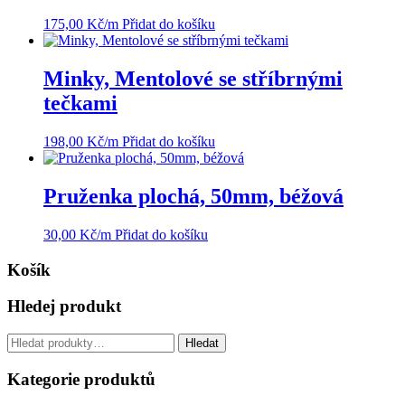
175,00
Kč
/m
Přidat do košíku
Minky, Mentolové se stříbrnými
tečkami
198,00
Kč
/m
Přidat do košíku
Pruženka plochá, 50mm, béžová
30,00
Kč
/m
Přidat do košíku
Košík
Hledej produkt
Hledat:
Hledat
Kategorie produktů