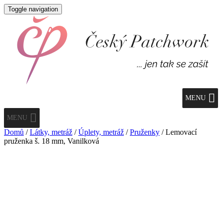
Toggle navigation
MENU
MENU
Domů
/
Látky, metráž
/
Úplety, metráž
/
Pruženky
/ Lemovací
pruženka š. 18 mm, Vanilková