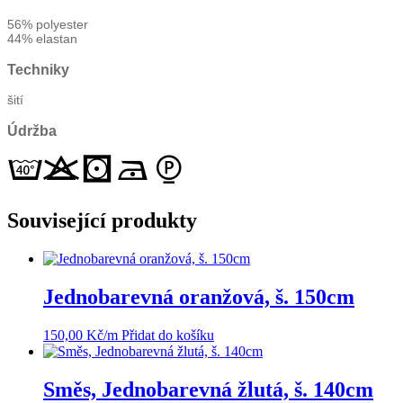
56% polyester
44% elastan
Techniky
šití
Údržba
Související produkty
Jednobarevná oranžová, š. 150cm
150,00
Kč
/m
Přidat do košíku
Směs, Jednobarevná žlutá, š. 140cm