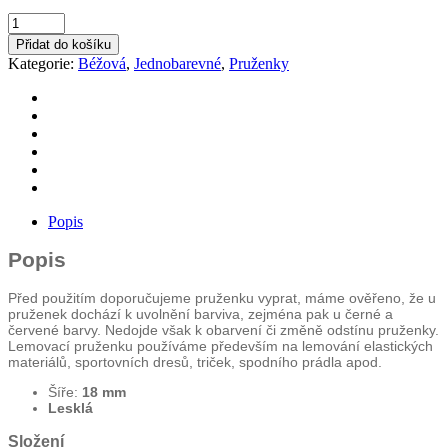
Lemovací
pruženka
Přidat do košíku
š.
Kategorie:
Béžová
,
Jednobarevné
,
Pruženky
18
mm,
Vanilková
množství
Popis
Popis
Před použitím doporučujeme pruženku vyprat, máme ověřeno, že u
pruženek dochází k uvolnění barviva, zejména pak u černé a
červené barvy. Nedojde však k obarvení či změně odstínu pruženky.
Lemovací pruženku používáme především na lemování elastických
materiálů, sportovních dresů, triček, spodního prádla apod.
Šíře:
18 mm
Lesklá
Složení