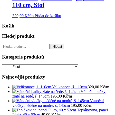
110 cm, Stof
320,00
Kč
/m
Přidat do košíku
Košík
Hledej produkt
Hledat:
Hledat
Kategorie produktů
Nejnovější produkty
Velikonoce, š. 110cm
320,00
Kč
/m
Vánoční baňky
zlaté na šedé, š. 145cm
195,00
Kč
/m
Vánoční
vločky měděné na modré, š. 145cm
195,00
Kč
/m
Teplákovina, panel
Pluto, 40 x 53cm
49,00
Kč
/ks