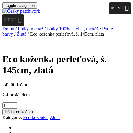
Toggle navigation
MENU
MENU
Domů
/
Látky, metráž
/
Látky 100% bavlna, metráž
/
Podle
barvy
/
Žlutá
/ Eco koženka perleťová, š. 145cm, zlatá
Eco koženka perleťová, š.
145cm, zlatá
242,00
Kč
/m
2.4 m skladem
Eco
koženka
Přidat do košíku
perleťová,
Kategorie:
Eco koženka
,
Žlutá
š.
145cm,
zlatá