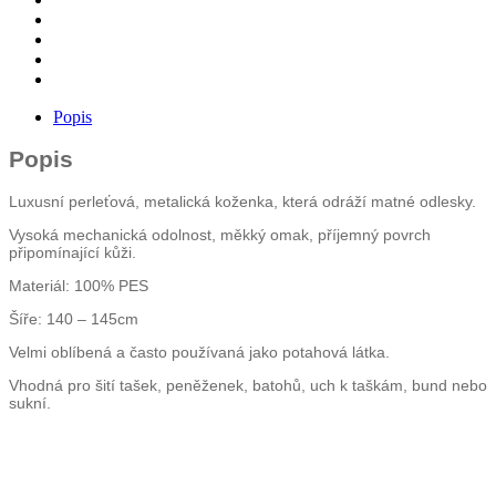
množství
Popis
Popis
Luxusní perleťová, metalická koženka, která odráží matné odlesky.
Vysoká mechanická odolnost, měkký omak, příjemný povrch
připomínající kůži.
Materiál: 100% PES
Šíře: 140 – 145cm
Velmi oblíbená a často používaná jako potahová látka.
Vhodná pro šití tašek, peněženek, batohů, uch k taškám, bund nebo
sukní.