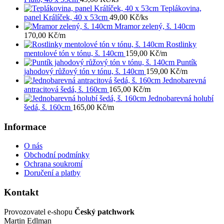
Teplákovina,
panel Králíček, 40 x 53cm
49,00
Kč
/ks
Mramor zelený, š. 140cm
170,00
Kč
/m
Rostlinky
mentolové tón v tónu, š. 140cm
159,00
Kč
/m
Puntík
jahodový růžový tón v tónu, š. 140cm
159,00
Kč
/m
Jednobarevná
antracitová šedá, š. 160cm
165,00
Kč
/m
Jednobarevná holubí
šedá, š. 160cm
165,00
Kč
/m
Informace
O nás
Obchodní podmínky
Ochrana soukromí
Doručení a platby
Kontakt
Provozovatel e-shopu
Český patchwork
Martin Edlman