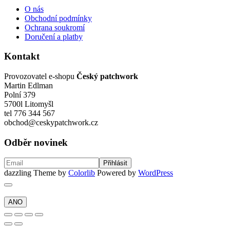
O nás
Obchodní podmínky
Ochrana soukromí
Doručení a platby
Kontakt
Provozovatel e-shopu
Český patchwork
Martin Edlman
Polní 379
5700l Litomyšl
tel 776 344 567
obchod@ceskypatchwork.cz
Odběr novinek
dazzling Theme by
Colorlib
Powered by
WordPress
ANO