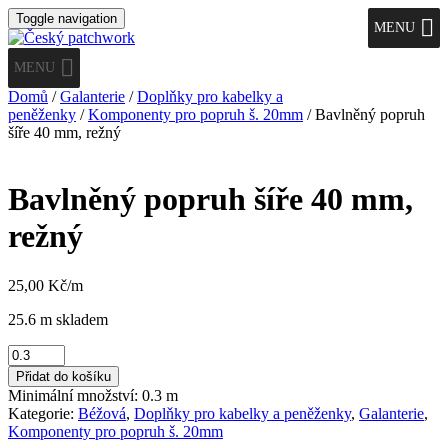
Toggle navigation
MENU
MENU
Domů
/
Galanterie
/
Doplňky pro kabelky a
peněženky
/
Komponenty pro popruh š. 20mm
/ Bavlněný popruh
šíře 40 mm, režný
Bavlněný popruh šíře 40 mm,
režný
25,00
Kč
/m
25.6 m skladem
Bavlněný
popruh
Přidat do košíku
šíře
Minimální množství: 0.3 m
40
Kategorie:
Béžová
,
Doplňky pro kabelky a peněženky
,
Galanterie
,
mm,
Komponenty pro popruh š. 20mm
režný