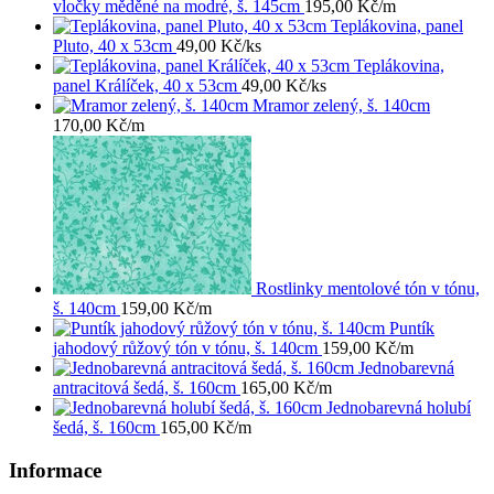
vločky měděné na modré, š. 145cm
195,00
Kč
/m
Teplákovina, panel
Pluto, 40 x 53cm
49,00
Kč
/ks
Teplákovina,
panel Králíček, 40 x 53cm
49,00
Kč
/ks
Mramor zelený, š. 140cm
170,00
Kč
/m
Rostlinky mentolové tón v tónu,
š. 140cm
159,00
Kč
/m
Puntík
jahodový růžový tón v tónu, š. 140cm
159,00
Kč
/m
Jednobarevná
antracitová šedá, š. 160cm
165,00
Kč
/m
Jednobarevná holubí
šedá, š. 160cm
165,00
Kč
/m
Informace