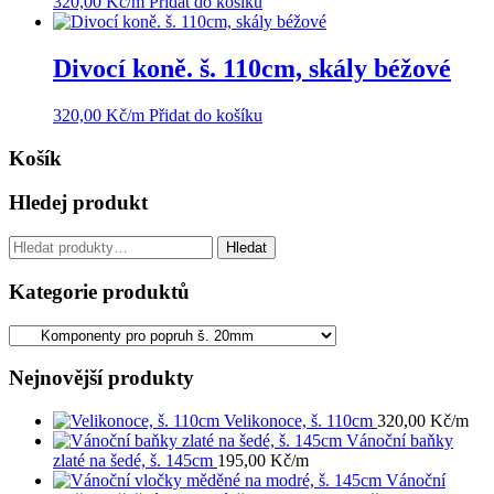
320,00
Kč
/m
Přidat do košíku
Divocí koně. š. 110cm, skály béžové
320,00
Kč
/m
Přidat do košíku
Košík
Hledej produkt
Hledat:
Hledat
Kategorie produktů
Nejnovější produkty
Velikonoce, š. 110cm
320,00
Kč
/m
Vánoční baňky
zlaté na šedé, š. 145cm
195,00
Kč
/m
Vánoční