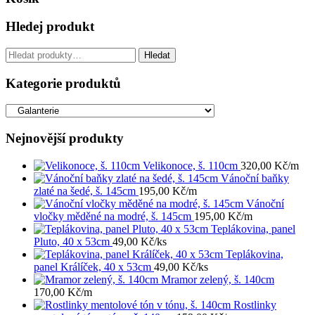
Hledej produkt
Hledat:
Hledat
Kategorie produktů
Nejnovější produkty
Velikonoce, š. 110cm
320,00
Kč
/m
Vánoční baňky
zlaté na šedé, š. 145cm
195,00
Kč
/m
Vánoční
vločky měděné na modré, š. 145cm
195,00
Kč
/m
Teplákovina, panel
Pluto, 40 x 53cm
49,00
Kč
/ks
Teplákovina,
panel Králíček, 40 x 53cm
49,00
Kč
/ks
Mramor zelený, š. 140cm
170,00
Kč
/m
Rostlinky