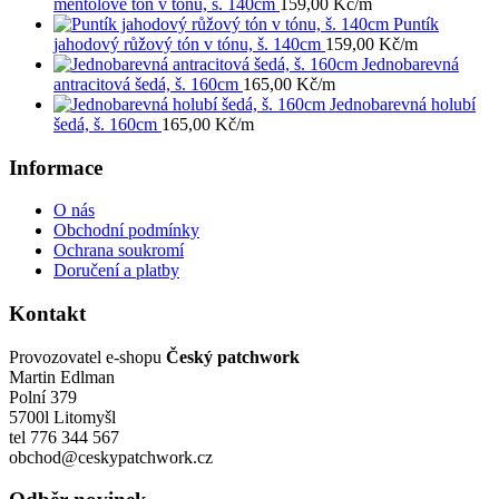
mentolové tón v tónu, š. 140cm
159,00
Kč
/m
Puntík
jahodový růžový tón v tónu, š. 140cm
159,00
Kč
/m
Jednobarevná
antracitová šedá, š. 160cm
165,00
Kč
/m
Jednobarevná holubí
šedá, š. 160cm
165,00
Kč
/m
Informace
O nás
Obchodní podmínky
Ochrana soukromí
Doručení a platby
Kontakt
Provozovatel e-shopu
Český patchwork
Martin Edlman
Polní 379
5700l Litomyšl
tel 776 344 567
obchod@ceskypatchwork.cz