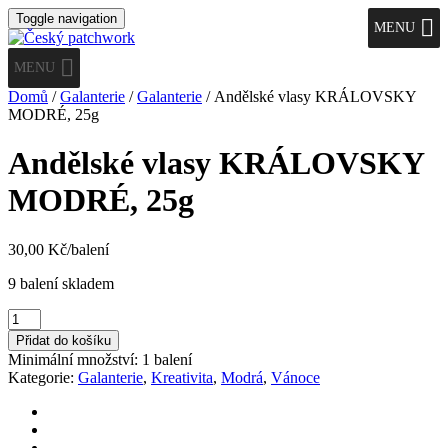
Toggle navigation
MENU
MENU
Domů
/
Galanterie
/
Galanterie
/ Andělské vlasy KRÁLOVSKY
MODRÉ, 25g
Andělské vlasy KRÁLOVSKY
MODRÉ, 25g
30,00
Kč
/balení
9 balení skladem
Andělské
vlasy
Přidat do košíku
KRÁLOVSKY
Minimální množství: 1 balení
MODRÉ,
Kategorie:
Galanterie
,
Kreativita
,
Modrá
,
Vánoce
25g
množství