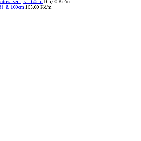
citová šedá, š. 160cm
165,00
Kč
/m
dá, š. 160cm
165,00
Kč
/m