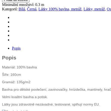
160cm
Minimální množství: 0.3 m
množství
Kategorií:
Bílá
,
Černá
,
Látky 100% bavlna, metráž
,
Látky, metráž
,
Os
Popis
Popis
Materiál: 100% bavlna
Šíře: 160cm
Gramáž: 135g/m2
Bavlna pro dětské povlečení, zavinovačky, hnízdečka, mantinely, hra
Velmi kvalitní bavlna a potisk.
Látky jsou zdravotně nezávadné, testované, splňují normy EU.