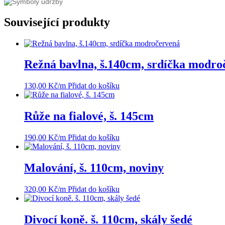
Související produkty
Režná bavlna, š.140cm, srdíčka modro
130,00
Kč
/m
Přidat do košíku
Růže na fialové, š. 145cm
190,00
Kč
/m
Přidat do košíku
Malování, š. 110cm, noviny
320,00
Kč
/m
Přidat do košíku
Divocí koně. š. 110cm, skály šedé