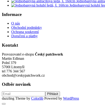
Jednobarevná antra
Jednobarevná holubí še
Informace
O nás
Obchodní podmínky
Ochrana soukromí
Doručení a platby
Kontakt
Provozovatel e-shopu
Český patchwork
Martin Edlman
Polní 379
5700l Litomyšl
tel 776 344 567
obchod@ceskypatchwork.cz
Odběr novinek
dazzling Theme by
Colorlib
Powered by
WordPress