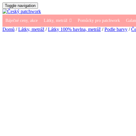
Toggle navigation
Báječné ceny, akce
Látky, metráž
Pomůcky pro patchwork
Galan
Domů
/
Látky, metráž
/
Látky 100% bavlna, metráž
/
Podle barvy
/
Če