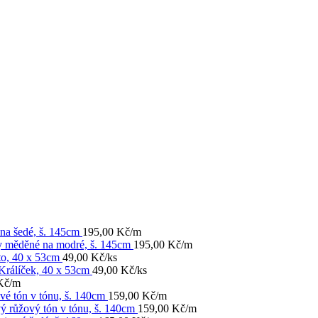
na šedé, š. 145cm
195,00
Kč
/m
y měděné na modré, š. 145cm
195,00
Kč
/m
to, 40 x 53cm
49,00
Kč
/ks
Králíček, 40 x 53cm
49,00
Kč
/ks
Kč
/m
vé tón v tónu, š. 140cm
159,00
Kč
/m
ý růžový tón v tónu, š. 140cm
159,00
Kč
/m