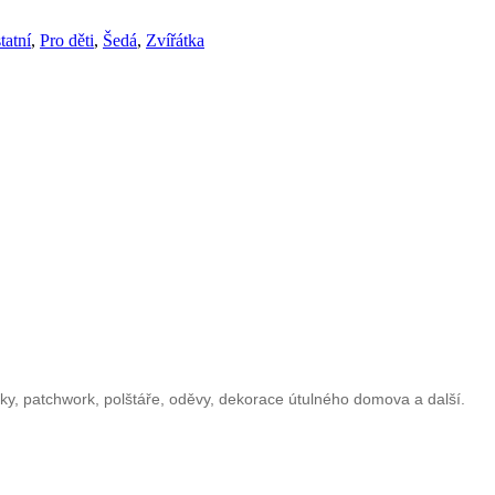
tatní
,
Pro děti
,
Šedá
,
Zvířátka
čky, patchwork, polštáře, oděvy, dekorace útulného domova a další.