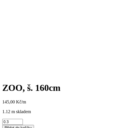
ZOO, š. 160cm
145,00
Kč
/m
1.12 m skladem
ZOO,
š.
Přidat do košíku