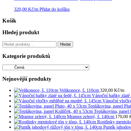
320,00
Kč
/m
Přidat do košíku
Košík
Hledej produkt
Hledat:
Hledat
Kategorie produktů
Nejnovější produkty
Velikonoce, š. 110cm
320,00
Kč
/m
Vánoční baňky zlaté 
Vánoční vločk
Teplákovina, panel Plu
Teplákovina, panel 
Mramor zelený, š. 140cm
170,00
Rostlinky mentolo
Puntík jahodov