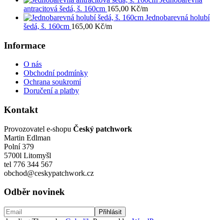
antracitová šedá, š. 160cm
165,00
Kč
/m
Jednobarevná holubí
šedá, š. 160cm
165,00
Kč
/m
Informace
O nás
Obchodní podmínky
Ochrana soukromí
Doručení a platby
Kontakt
Provozovatel e-shopu
Český patchwork
Martin Edlman
Polní 379
5700l Litomyšl
tel 776 344 567
obchod@ceskypatchwork.cz
Odběr novinek