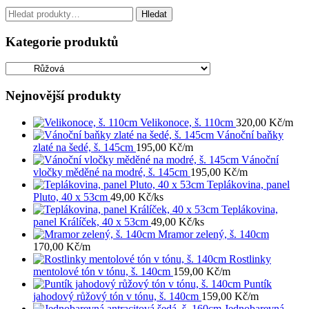
Hledat:
Hledat
Kategorie produktů
Nejnovější produkty
Velikonoce, š. 110cm
320,00
Kč
/m
Vánoční baňky
zlaté na šedé, š. 145cm
195,00
Kč
/m
Vánoční
vločky měděné na modré, š. 145cm
195,00
Kč
/m
Teplákovina, panel
Pluto, 40 x 53cm
49,00
Kč
/ks
Teplákovina,
panel Králíček, 40 x 53cm
49,00
Kč
/ks
Mramor zelený, š. 140cm
170,00
Kč
/m
Rostlinky
mentolové tón v tónu, š. 140cm
159,00
Kč
/m
Puntík
jahodový růžový tón v tónu, š. 140cm
159,00
Kč
/m
Jednobarevná