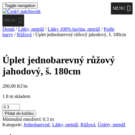
Toggle navigation
MENU
MENU
Domů
/
Látky, metráž
/
Látky 100% bavlna, metráž
/
Podle
barvy
/
Růžová
/ Úplet jednobarevný růžový jahodový, š. 180cm
Úplet jednobarevný růžový
jahodový, š. 180cm
200,00
Kč
/m
1.8 m skladem
Úplet
jednobarevný
Přidat do košíku
růžový
Minimální množství: 0.3 m
jahodový,
Kategorie:
Jednobarevné
,
Látky, metráž
,
Růžová
,
Úplety, metráž
š.
180cm