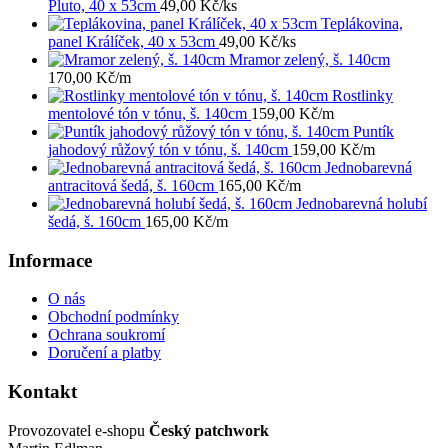
Pluto, 40 x 53cm
49,00
Kč
/ks
Teplákovina,
panel Králíček, 40 x 53cm
49,00
Kč
/ks
Mramor zelený, š. 140cm
170,00
Kč
/m
Rostlinky
mentolové tón v tónu, š. 140cm
159,00
Kč
/m
Puntík
jahodový růžový tón v tónu, š. 140cm
159,00
Kč
/m
Jednobarevná
antracitová šedá, š. 160cm
165,00
Kč
/m
Jednobarevná holubí
šedá, š. 160cm
165,00
Kč
/m
Informace
O nás
Obchodní podmínky
Ochrana soukromí
Doručení a platby
Kontakt
Provozovatel e-shopu
Český patchwork