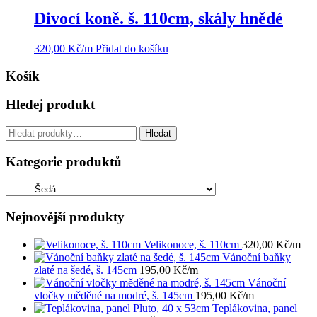
Divocí koně. š. 110cm, skály hnědé
320,00
Kč
/m
Přidat do košíku
Košík
Hledej produkt
Hledat:
Hledat
Kategorie produktů
Nejnovější produkty
Velikonoce, š. 110cm
320,00
Kč
/m
Vánoční baňky
zlaté na šedé, š. 145cm
195,00
Kč
/m
Vánoční
vločky měděné na modré, š. 145cm
195,00
Kč
/m
Teplákovina, panel