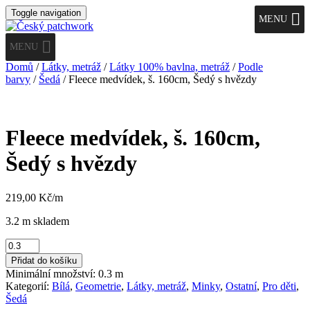
Toggle navigation
MENU
MENU
Domů
/
Látky, metráž
/
Látky 100% bavlna, metráž
/
Podle
barvy
/
Šedá
/ Fleece medvídek, š. 160cm, Šedý s hvězdy
Fleece medvídek, š. 160cm,
Šedý s hvězdy
219,00
Kč
/m
3.2 m skladem
Fleece
medvídek,
Přidat do košíku
š.
Minimální množství: 0.3 m
160cm,
Kategorií:
Bílá
,
Geometrie
,
Látky, metráž
,
Minky
,
Ostatní
,
Pro děti
,
Šedý
Šedá
s