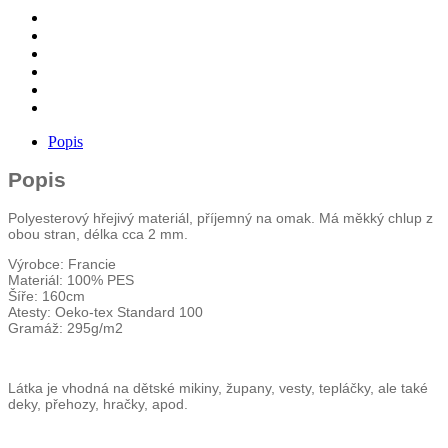
hvězdy
množství
Popis
Popis
Polyesterový hřejivý materiál, příjemný na omak. Má měkký chlup z
obou stran, délka cca 2 mm.
Výrobce: Francie
Materiál: 100% PES
Šíře: 160cm
Atesty: Oeko-tex Standard 100
Gramáž: 295g/m2
Látka je vhodná na dětské mikiny, župany, vesty, tepláčky, ale také
deky, přehozy, hračky, apod.