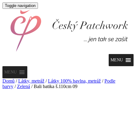
Toggle navigation
MENU
MENU
Domů
/
Látky, metráž
/
Látky 100% bavlna, metráž
/
Podle
barvy
/
Zelená
/ Bali batika š.110cm 09