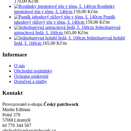
170,00
Kč
/m
Rostlinky
mentolové tón v tónu, š. 140cm
159,00
Kč
/m
Puntík
jahodový růžový tón v tónu, š. 140cm
159,00
Kč
/m
Jednobarevná
antracitová šedá, š. 160cm
165,00
Kč
/m
Jednobarevná holubí
šedá, š. 160cm
165,00
Kč
/m
Informace
O nás
Obchodní podmínky
Ochrana soukromí
Doručení a platby
Kontakt
Provozovatel e-shopu
Český patchwork
Martin Edlman
Polní 379
5700l Litomyšl
tel 776 344 567
obchod@ceskypatchwork.cz