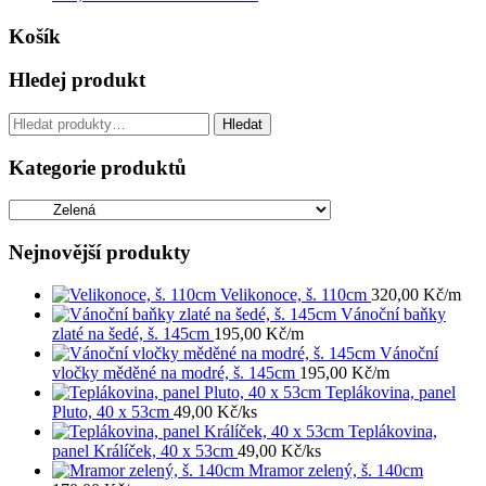
Košík
Hledej produkt
Hledat:
Hledat
Kategorie produktů
Nejnovější produkty
Velikonoce, š. 110cm
320,00
Kč
/m
Vánoční baňky
zlaté na šedé, š. 145cm
195,00
Kč
/m
Vánoční
vločky měděné na modré, š. 145cm
195,00
Kč
/m
Teplákovina, panel
Pluto, 40 x 53cm
49,00
Kč
/ks
Teplákovina,
panel Králíček, 40 x 53cm
49,00
Kč
/ks
Mramor zelený, š. 140cm