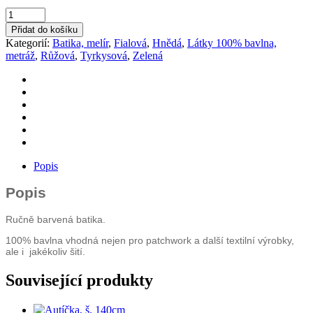
Bali
batika
Přidat do košíku
š.110cm
Kategorií:
Batika, melír
,
Fialová
,
Hnědá
,
Látky 100% bavlna,
09
metráž
,
Růžová
,
Tyrkysová
,
Zelená
množství
Popis
Popis
Ručně barvená batika.
100% bavlna vhodná nejen pro patchwork a další textilní výrobky,
ale i jakékoliv šití.
Související produkty