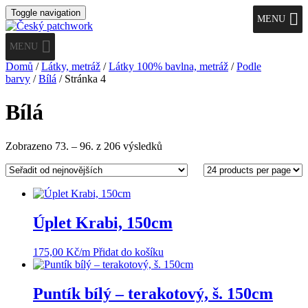
Toggle navigation
MENU
MENU
Domů
/
Látky, metráž
/
Látky 100% bavlna, metráž
/
Podle
barvy
/
Bílá
/ Stránka 4
Bílá
Seřazeno
Zobrazeno 73. – 96. z 206 výsledků
od
nejnovějších
Úplet Krabi, 150cm
175,00
Kč
/m
Přidat do košíku
Puntík bílý – terakotový, š. 150cm