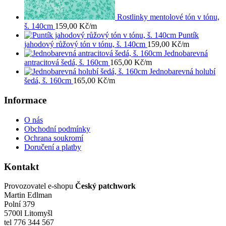
Rostlinky mentolové tón v tónu,
š. 140cm
159,00
Kč
/m
Puntík
jahodový růžový tón v tónu, š. 140cm
159,00
Kč
/m
Jednobarevná
antracitová šedá, š. 160cm
165,00
Kč
/m
Jednobarevná holubí
šedá, š. 160cm
165,00
Kč
/m
Informace
O nás
Obchodní podmínky
Ochrana soukromí
Doručení a platby
Kontakt
Provozovatel e-shopu
Český patchwork
Martin Edlman
Polní 379
5700l Litomyšl
tel 776 344 567