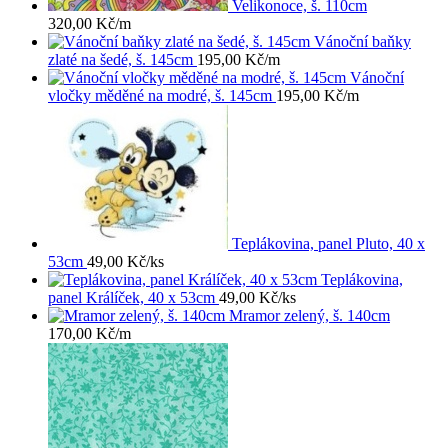
Velikonoce, š. 110cm
320,00
Kč
/m
Vánoční baňky
zlaté na šedé, š. 145cm
195,00
Kč
/m
Vánoční
vločky měděné na modré, š. 145cm
195,00
Kč
/m
Teplákovina, panel Pluto, 40 x
53cm
49,00
Kč
/ks
Teplákovina,
panel Králíček, 40 x 53cm
49,00
Kč
/ks
Mramor zelený, š. 140cm
170,00
Kč
/m